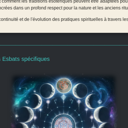
t comment les traditions ésotériques peuvent être adaptées pou
crées dans un profond respect pour la nature et les anciens ritu
continuité et de l'évolution des pratiques spirituelles à travers le
___________________________________
s Esbats spécifiques