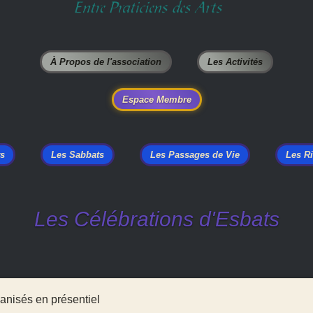
À Propos de l'association
Les Activités
Espace Membre
ts
Les Sabbats
Les Passages de Vie
Les Ri
Les Célébrations d'Esbats
nisés en présentiel