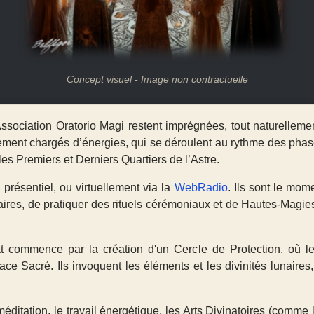
Concept visuel - Image non contractuelle
Association Oratorio Magi restent imprégnées, tout naturellem
lement chargés d’énergies, qui se déroulent au rythme des phas
les
Premiers
et
Derniers Quartiers
de l’Astre.
n
présentiel
, ou
virtuellement
via la
WebRadio
. Ils sont le mo
ires, de pratiquer des rituels cérémoniaux et de Hautes-Magies,
t commence par la création d'un Cercle de Protection, où les 
ce Sacré. Ils invoquent les éléments et les divinités lunaires
méditation, le travail énergétique, les Arts Divinatoires
(comme la