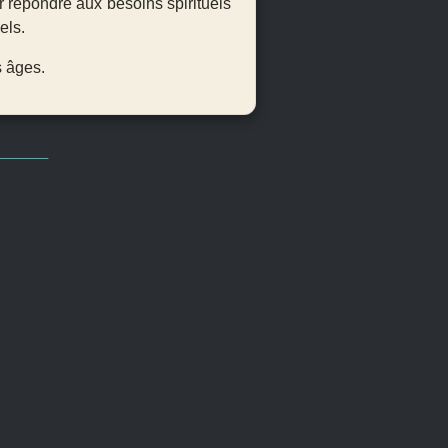
r répondre aux besoins spirituels
els.
s âges.
____