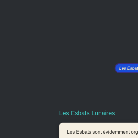
Les Esba
Les Esbats Lunaires
Les
Esbats
sont évidemment orga